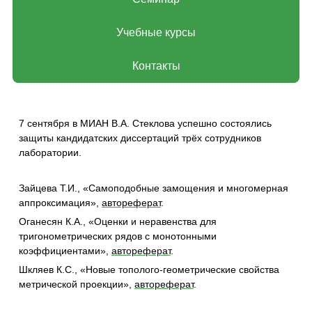
Учебные курсы
Контакты
7 сентября в МИАН В.А. Стеклова успешно состоялись
защиты кандидатских диссертаций трёх сотрудников
лаборатории.
Зайцева Т.И., «Самоподобные замощения и многомерная
аппроксимация»,
автореферат
.
Оганесян К.А., «Оценки и неравенства для
тригонометрических рядов с монотонными
коэффициентами»,
автореферат
.
Шкляев К.С., «Новые тополого-геометрические свойства
метрической проекции»,
автореферат
.