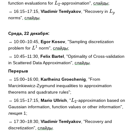
L_2
function evaluations for
-approximation",
слайды
;
L
2
L_p
→ 16:15–17:15,
Vladimir Temlyakov
, "Recovery in
L
p
norms",
слайды
.
Среда, 22 декабря:
→ 10:00–10:45,
Egor Kosov
, "Sampling discretization
1
L^1
problem for
norm",
слайды
;
L
→ 10:45–11:30,
Felix Bartel
, "Optimality of Cross-validation
in Scattered Data Approximation",
слайды
.
Перерыв
→ 15:00–16:00,
Karlheinz Groechenig
, "From
Marcinkiewicz-Zygmund inequalities to approximation
theorems and quadrature rules"
;
L_2
→ 16:15–17:15,
Mario Ullrich
, "
-approximation based on
L
2
Gaussian information, function values or other information",
лекция 1
;
→ 17:30–18:30,
Vladimir Temlyakov
, "Recovery and
discretization",
слайды
.