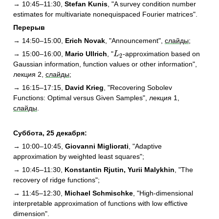
→ 10:45–11:30,
Stefan Kunis
, "A survey condition number
estimates for multivariate nonequispaced Fourier matrices"
.
Перерыв
→ 14:50–15:00,
Erich Novak
, "Announcement",
слайды
;
L_2
→ 15:00–16:00,
Mario Ullrich
, "
-approximation based on
L
2
Gaussian information, function values or other information",
лекция 2,
слайды
;
→ 16:15–17:15,
David Krieg
, "Recovering Sobolev
Functions: Optimal versus Given Samples", лекция 1,
слайды
.
Суббота, 25 декабря:
→ 10:00–10:45,
Giovanni Migliorati
, "Adaptive
approximation by weighted least squares"
;
→ 10:45–11:30,
Konstantin Rjutin, Yurii Malykhin
, "The
recovery of ridge functions"
;
→ 11:45–12:30,
Michael Schmischke
, "High-dimensional
interpretable approximation of functions with low effictive
dimension"
.