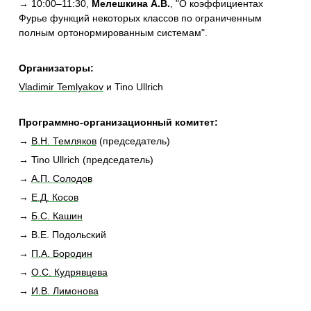
→ 10:00–11:30,
Мелешкина А.В.
, "О коэффициентах
Фурье функций некоторых классов по ограниченным
полным ортонормированным системам".
Организаторы:
Vladimir Temlyakov
и Tino Ullrich
Программно-организационный комитет:
→
В.Н. Темляков
(председатель)
→ Tino Ullrich (председатель)
→
А.П. Солодов
→
Е.Д. Косов
→
Б.С. Кашин
→ В.Е. Подольский
→
П.А. Бородин
→
О.С. Кудрявцева
→
И.В. Лимонова