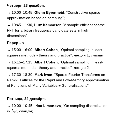
Четверг, 23 декабря:
→ 10:00–10:45,
Glenn Byrenheid
, "Constructive sparse
approximation based on sampling"
;
→ 10:45–11:30,
Lutz Kämmerer
, "A sample efficient sparse
FFT for arbitrary frequency candidate sets in high
dimensions"
.
Перерыв
→ 15:00–16:00,
Albert Cohen
, "Optimal sampling in least-
squares methods - theory and practice", лекция 1,
слайды
;
→ 16:15–17:15,
Albert Cohen
, "Optimal sampling in least-
squares methods - theory and practice", лекция 2
;
→ 17:30–18:30,
Mark Iwen
, "Sparse Fourier Transforms on
Rank-1 Lattices for the Rapid and Low-Memory Approximation
of Functions of Many Variables + Generalizations"
.
Пятница, 24 декабря:
→ 10:00–10:45,
Irina Limonova
, "On sampling discretization
L_2
in
",
слайды
;
L
2